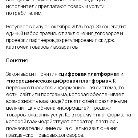
О команде
исполнители предлагают товары и услуги
потребителям.
Контакты
Вступает в силу с 1 октября 2026 года. Закон вводит
единый набор правил: от заключения договоров и
+7 (495) 13-96-888
проверки партнёров до регулирования скидок,
карточек товаров и возвратов.
Оставить заявку
Понятия
Закон вводит понятия
«цифровая платформа»
и
«посредническая цифровая платформа»
. К
первому относится информационная система, то
есть, сайт или программа, которая обеспечивает
возможность взаимодействия людей с различными
целями – для обмена информацией, продажи
товаров, оказания услуг. Ко второму – платформа, на
которой взаимодействуют оператор, партнеры,
пользователи и иные лица с целью заключения
гражданско-правовых договоров.