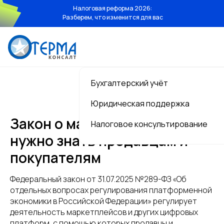
Налоговая реформа 2026:
Разберем, что изменится для вас
Бухгалтерский учёт
Юридическая поддержка
Услуги
Закон о маркетплейсах: что
Налоговое консультирование
нужно знать продавцам и
Бухгалтерский учёт
покупателям
Юридическая поддержка
Федеральный закон от 31.07.2025 №289-ФЗ «Об
Налоговое консультирование
отдельных вопросах регулирования платформенной
экономики в Российской Федерации» регулирует
Стоимость
деятельность маркетплейсов и других цифровых
платформ, с помощью которых продавцы и